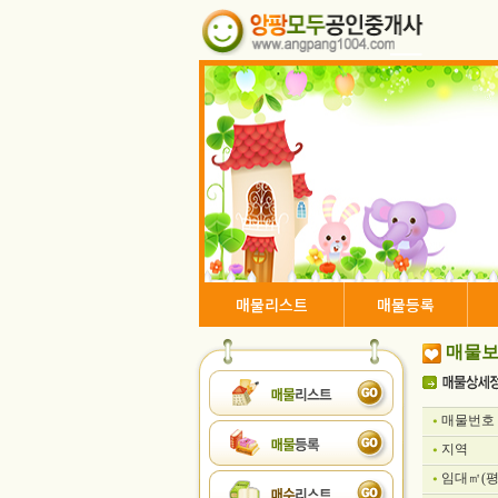
매물리스트
매물등록
매물보
매물번호
지역
임대㎡(평