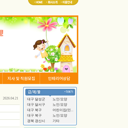
지사 및 직원모집
인테리어상담
2026.04.21
대구 달성군
노인/요양
대구 달서구
노인/요양
대구 북구
어린이집(민...
대구 북구
노인/요양
경북 경산시
기타