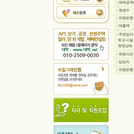
매매금액
원생수
차량운행
매출액
주변입지/
학교/시설
경영상태
학원사진
담당자
차량운행