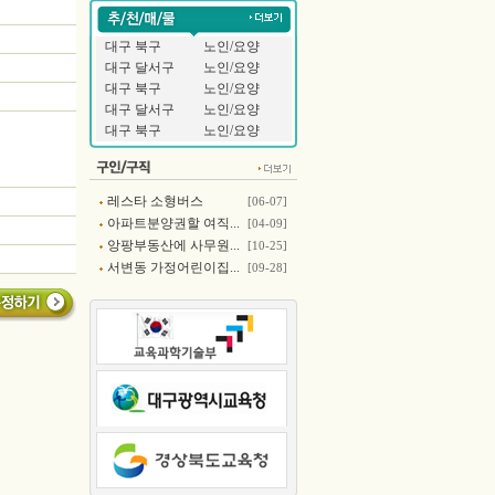
대구 북구
노인/요양
대구 달서구
노인/요양
대구 북구
노인/요양
대구 달서구
노인/요양
대구 북구
노인/요양
레스타 소형버스
[06-07]
아파트분양권할 여직...
[04-09]
앙팡부동산에 사무원...
[10-25]
서변동 가정어린이집...
[09-28]