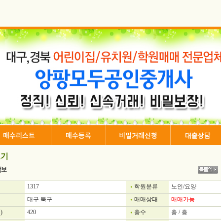
매수리스트
매수등록
비밀거래신청
대출상담
기
1317
학원분류
노인/요양
대구 북구
매매상태
매매가능
)
420
층수
층 / 층