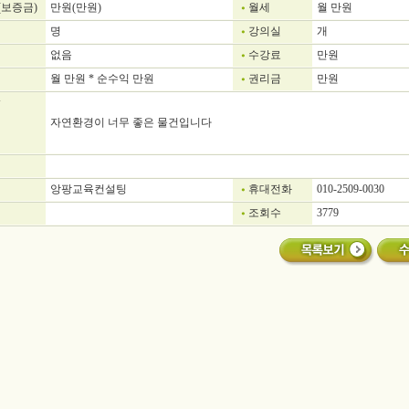
(보증금)
만원(만원)
월세
월 만원
명
강의실
개
없음
수강료
만원
월 만원 * 순수익 만원
권리금
만원
자연환경이 너무 좋은 물건입니다
앙팡교육컨설팅
휴대전화
010-2509-0030
조회수
3779