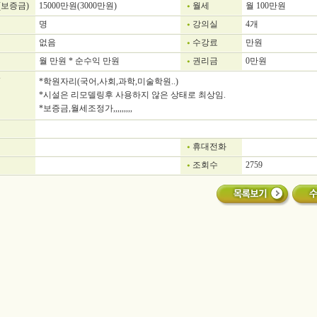
(보증금)
15000만원(3000만원)
월세
월 100만원
명
강의실
4개
없음
수강료
만원
월 만원 * 순수익 만원
권리금
0만원
*학원자리(국어,사회,과학,미술학원..)
*시설은 리모델링후 사용하지 않은 상태로 최상임.
*보증금,월세조정가,,,,,,,,,
휴대전화
조회수
2759