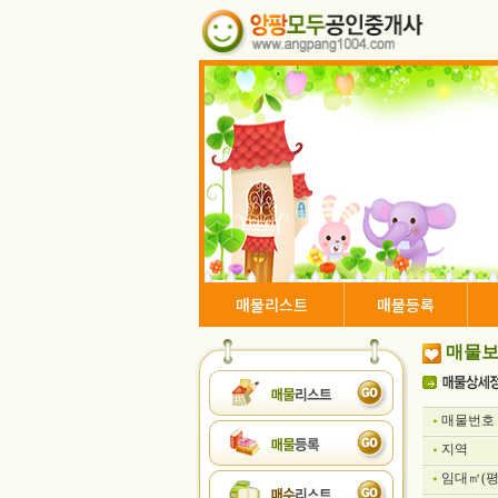
매물리스트
매물등록
매물보
매물번호
지역
임대㎡(평