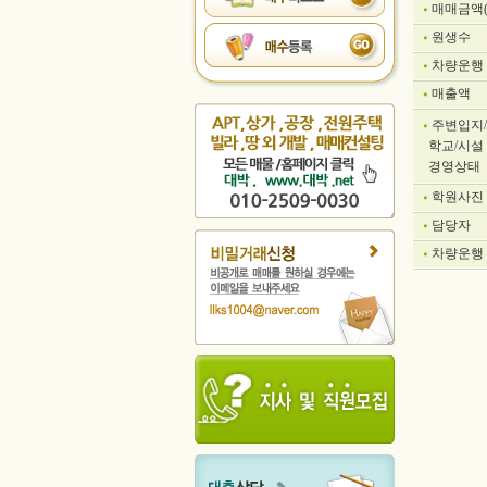
매매금액
원생수
차량운행
매출액
주변입지/
학교/시설
경영상태
학원사진
담당자
차량운행