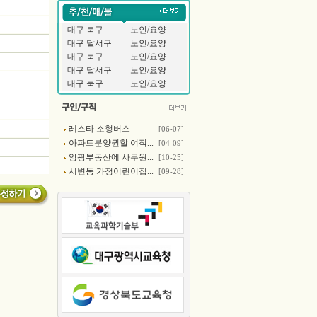
대구 북구
노인/요양
대구 달서구
노인/요양
대구 북구
노인/요양
대구 달서구
노인/요양
대구 북구
노인/요양
레스타 소형버스
[06-07]
아파트분양권할 여직...
[04-09]
앙팡부동산에 사무원...
[10-25]
서변동 가정어린이집...
[09-28]