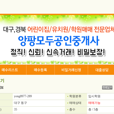
매수리스트
매수등록
비밀거래신청
대출상담
기
yong8977-289
학원분류
입시학원
대구 동구
매매상태
매매가능
)
35
층수
층 / 5층