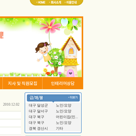
지사 및 직원모집
인테리어상담
2010.12.02
대구 달성군
노인/요양
대구 달서구
노인/요양
대구 북구
어린이집(민...
대구 북구
노인/요양
경북 경산시
기타